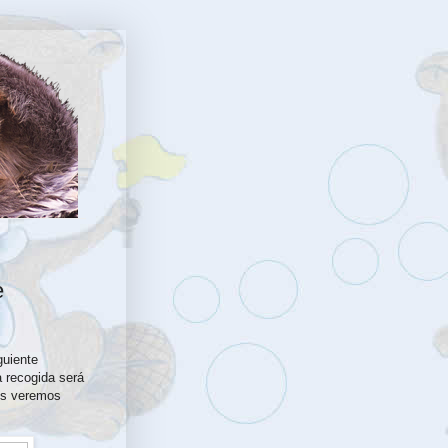
e
guiente
 recogida será
nos veremos