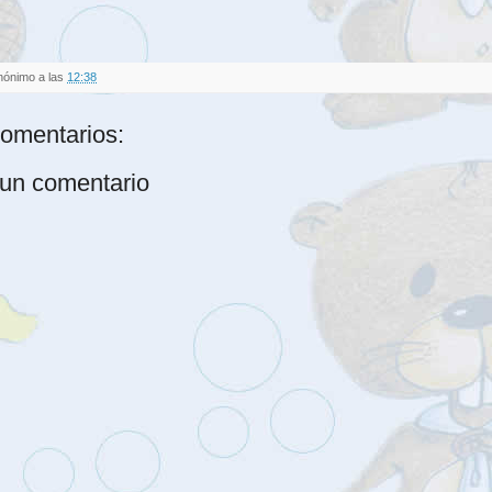
nónimo
a las
12:38
omentarios:
 un comentario