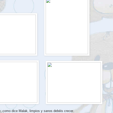
, como dice Malak, limpios y sanos debéis crecer.