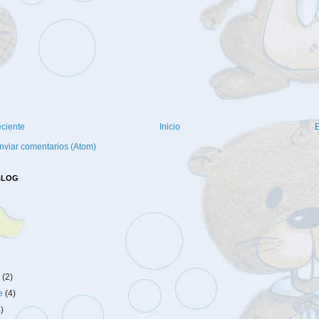
eciente
Inicio
E
nviar comentarios (Atom)
BLOG
e
(2)
re
(4)
4)