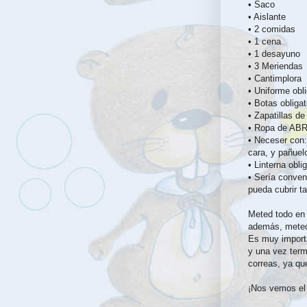
• Saco
• Aislante
• 2 comidas
• 1 cena
• 1 desayuno
• 3 Meriendas
• Cantimplora
• Uniforme obli
• Botas obligat
• Zapatillas d
• Ropa de ABR
• Neceser con: 
cara, y pañuel
• Linterna oblig
• Sería conven
pueda cubrir t
Meted todo en 
además, meted 
Es muy importa
y una vez term
correas, ya qu
¡Nos vemos el