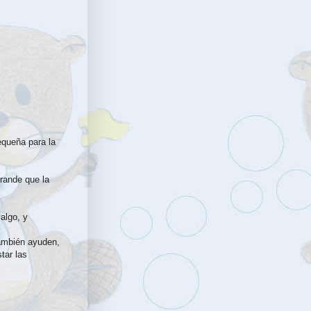
pequeña para la
grande que la
algo, y
también ayuden,
tar las