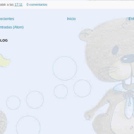
alak
a las
17:11
0 comentarios
recientes
Inicio
Ent
ntradas (Atom)
BLOG