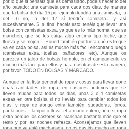
por lo que si pensáis que es demasiado, podéis hacer lo del
año pasado: una camiseta para cada dos días, de manera
que la bolsa del día 15 por ejemplo tendría una camiseta, la
del 16 no, la del 17 sí tendría camiseta... y así
sucesivamente. Si al final hacéis esto, tenéis que llevar una
bolsa con camisetas extra, ya que es lo más normal que se
manchen, que se les caiga algo encima tipo leche, que
llueva y se mojen... Poned también por fuera qué es lo que
va en cada bolsa, así es mucho más fácil encontrarlo luego
(camisetas extra, toallas, bañadores, etc). Aunque os
parezca un jaleo de bolsas horrible, en el campamento es
mucho más fácil para ellos y para nosotras de esta manera,
por favor, TODO EN BOLSAS Y MARCADO.
Aunque en la lista general de ropa y cosas para llevar pone
unas cantidades de ropa, en castores pedimos que se
lleven mudas para todos los días, unas 3 o 4 camisetas
extras en otra bolsita si no lleváis para cambiar todos los
días, y ropa de abrigo extra también, sudaderas, forros,
pantalones… tampoco llevar el armario entero, pero si ropa
extra porque los castores se manchan bastante más que el
resto y por las noches refresca. Aconsejamos que lleven
ropa que ya esté machacada, no os gastéis mucho en ropa