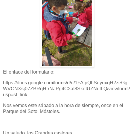
El enlace del formulario:
https://docs.google.com/forms/d/e/1FAIpQLSdyuxqH2zeGg
WVONXsj07ZBRqHrrNaPg4C2af8SkdtUZNulLQ/viewform?
usp=sf_link
Nos vemos este sábado a la hora de siempre, once en el
Parque del Soto, Móstoles.
Un saludo, los Grandes castores.