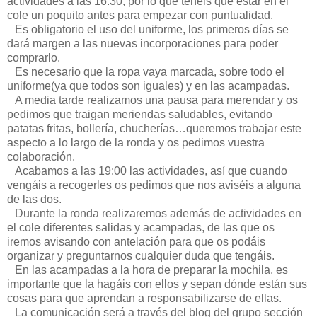
actividades a las 16:30, por lo que tenéis que estar en el
cole un poquito antes para empezar con puntualidad.
Es obligatorio el uso del uniforme, los primeros días se
dará margen a las nuevas incorporaciones para poder
comprarlo.
Es necesario que la ropa vaya marcada, sobre todo el
uniforme(ya que todos son iguales) y en las acampadas.
A media tarde realizamos una pausa para merendar y os
pedimos que traigan meriendas saludables, evitando
patatas fritas, bollería, chucherías…queremos trabajar este
aspecto a lo largo de la ronda y os pedimos vuestra
colaboración.
Acabamos a las 19:00 las actividades, así que cuando
vengáis a recogerles os pedimos que nos aviséis a alguna
de las dos.
Durante la ronda realizaremos además de actividades en
el cole diferentes salidas y acampadas, de las que os
iremos avisando con antelación para que os podáis
organizar y preguntarnos cualquier duda que tengáis.
En las acampadas a la hora de preparar la mochila, es
importante que la hagáis con ellos y sepan dónde están sus
cosas para que aprendan a responsabilizarse de ellas.
La comunicación será a través del blog del grupo sección