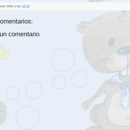
aula (Nila)
a las
16:32
omentarios:
 un comentario