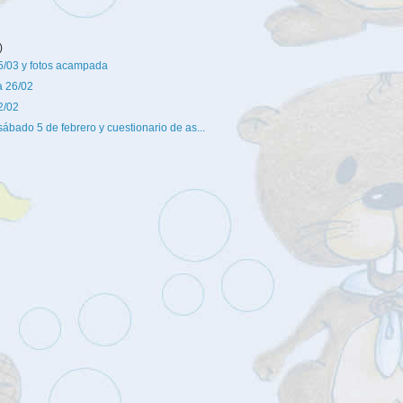
)
/03 y fotos acampada
 26/02
2/02
sábado 5 de febrero y cuestionario de as...