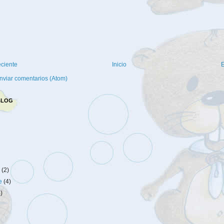
eciente
Inicio
E
nviar comentarios (Atom)
BLOG
e
(2)
re
(4)
4)