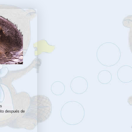
Os
ito después de