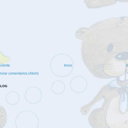
eciente
Inicio
E
nviar comentarios (Atom)
BLOG