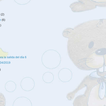
e
(2)
re
(6)
2)
ra la salida del día 6
/04/2019
)