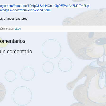
oogle.com/forms/
d/e/1FAIpQLSdpHlXn-
k9IpPEPAkAq7NF-Tm2Kp-
4tqdgTWA/viewform?
usp=send_form
os grandes castores.
nónimo
a las
13:20
omentarios:
 un comentario