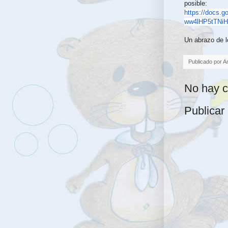
posible:
https://docs.g
ww4lHP5tTNiH
Un abrazo de l
Publicado por
A
No hay c
Publicar