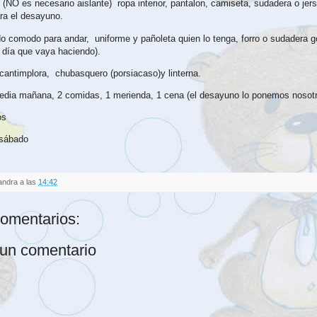
, (NO es necesario aislante) ropa interior, pantalon, camiseta, sudadera o jer
ra el desayuno.
o comodo para andar, uniforme y pañoleta quien lo tenga, forro o sudadera g
l día que vaya haciendo).
cantimplora, chubasquero (porsiacaso)y linterna.
dia mañana, 2 comidas, 1 merienda, 1 cena (el desayuno lo ponemos nosot
os
 sábado
andra
a las
14:42
omentarios:
 un comentario