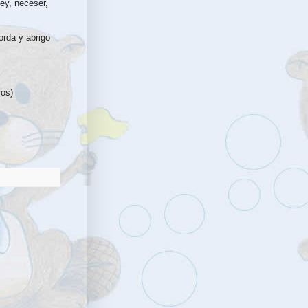
sey, neceser,
orda y abrigo
ros)