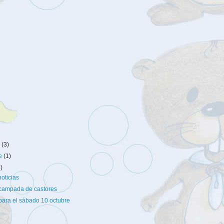
e
(3)
re
(1)
3)
oticias
campada de castores
para el sábado 10 octubre