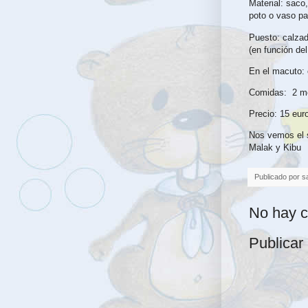
Material: saco
poto o vaso pa
Puesto: calzad
(en función de
En el macuto: 
Comidas: 2 me
Precio: 15 eur
Nos vemos el
Malak y Kibu
Publicado por
s
No hay c
Publicar