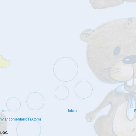
eciente
Inicio
E
nviar comentarios (Atom)
BLOG