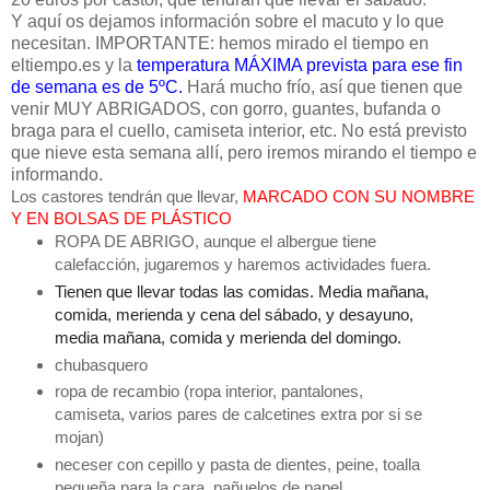
Y aquí os dejamos información sobre el macuto y lo que
necesitan. IMPORTANTE: hemos mirado el tiempo en
eltiempo.es y la
temperatura MÁXIMA prevista para ese fin
de semana es de 5ºC.
Hará mucho frío, así que tienen que
venir MUY ABRIGADOS, con gorro, guantes, bufanda o
braga para el cuello, camiseta interior, etc. No está previsto
que nieve esta semana allí, pero iremos mirando el tiempo e
informando.
Los castores tendrán que llevar,
MARCADO CON SU NOMBRE
Y EN BOLSAS DE PLÁSTICO
ROPA DE ABRIGO, aunque el albergue tiene
calefacción, jugaremos y haremos actividades fuera.
Tienen que llevar todas las comidas. Media mañana, 
comida, merienda y cena del sábado, y desayuno, 
media mañana, comida y merienda del domingo.
chubasquero
ropa de recambio (ropa interior, pantalones,
camiseta, varios pares de calcetines extra por si se
mojan)
neceser con cepillo y pasta de dientes, peine, toalla
pequeña para la cara, pañuelos de papel.